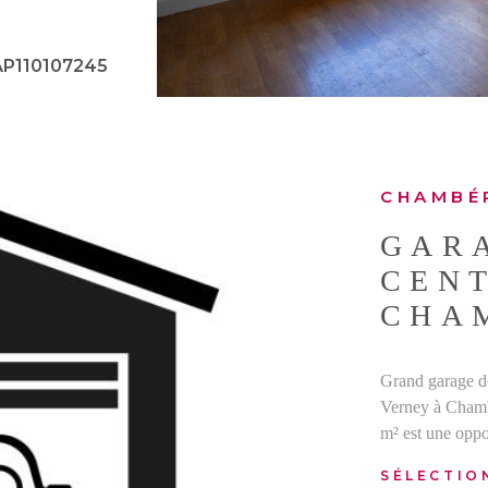
 A et C
e, piscine et
 sans quitter la
AP110107245
our une famille
LOCATION
CHAMBÉ
GAR
CENT
CHA
Grand garage d
IEN
Verney à Chamb
m² est une oppo
stationner 2 vé
SÉLECTIO
Porte électrifi