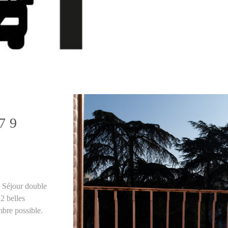
79
E
. Séjour double
2 belles
mbre possible.
VO
. CAVE et