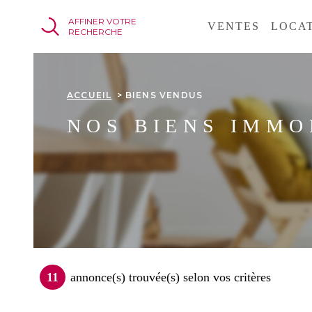
Aller
Aller
Aller
Aller
AFFINER VOTRE
à
à
au
au
VENTES
LOCA
RECHERCHE
:
la
menu
contenu
recherche
principal
ACCUEIL
BIENS VENDUS
NOS BIENS IMMO
11
annonce(s) trouvée(s) selon vos critères