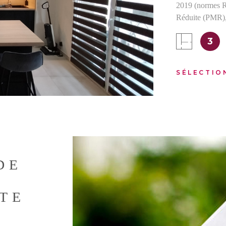
IEN
2019 (normes R
Réduite (PMR), 
extérieur), Vol
3
intégrées moder
copropriété : 8
SÉLECTIO
DE
STE