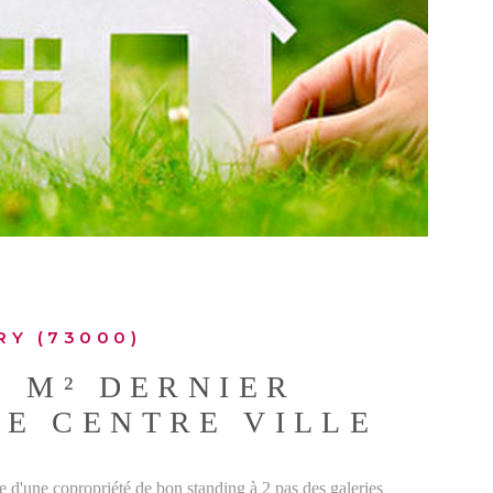
IR LE BIEN
RY (73000)
1 M² DERNIER
E CENTRE VILLE
e d'une copropriété de bon standing à 2 pas des galeries