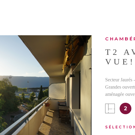
CHAMBÉ
T2 A
VUE
Secteur Jaurés 
Grandes ouvert
aménagée ouvert
IEN
aménagés. Parqu
2
L'AVIS DE L'A
appartement sit
de l'hyper ce
SÉLECTIO
cadre de vie mél