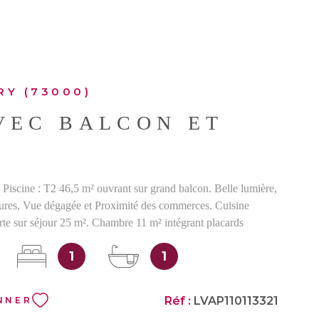
SITE G
RY (73000)
BIENS 
VEC BALCON ET
!
- Piscine : T2 46,5 m² ouvrant sur grand balcon. Belle lumière,
ures, Vue dégagée et Proximité des commerces. Cuisine
e sur séjour 25 m². Chambre 11 m² intégrant placards
et massif. Salle de bains et WC séparés. Cave en sous-sol.
1
1
GENT IMMOBILIER : Bénéficiant d'une belle lumière, cet
ué à 700 mètres de la gare SNCF et à une dizaine de minutes
ntre ville de CHAMBERY (HALLES-Vaugelas), propose un
Réf :
LVAP110113321
NNER
ant commodités du centre et tranquillité d'une vie de quartier