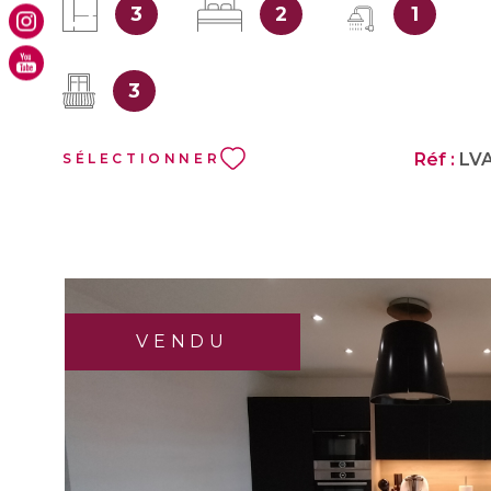
3
2
1
GRENIER. Charges de copropriété incluant le chauffage urba
euros/mois. L'avis de l'agent immobilier : Au 4éme et dernier 
ascenseur), cet appartement bénéficie d'une redistribution offr
3
jour contemporain, traversant et lumineux d'une surface de 43
chambres sont spacieuses et bénéficient du calme et de la sérén
Seule la salle de bains attend une remise aux goûts du jour. A 
Réf :
LV
SÉLECTIONNER
POSTE et de la GARE multimodale de CHAMBERY, vous bé
toutes les commodités : commerces de bouche, gare routière,
principales lignes de bus - école Waldeck Rousseau, collège 
et lycée Vaugelas accesibles à pieds. Les informations sur les 
ce bien est exposé sont disponibles sur le site Géorisques
VENDU