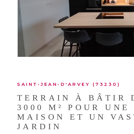
VOIR LE B
SAINT-JEAN-D'ARVEY (73230)
TERRAIN À BÂTIR 
3000 M² POUR UNE
MAISON ET UN VA
JARDIN