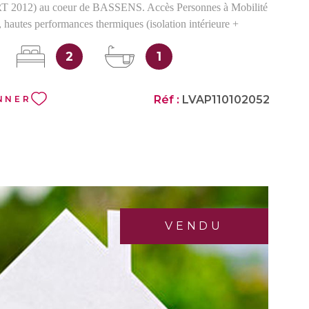
T 2012) au coeur de BASSENS. Accès Personnes à Mobilité
hautes performances thermiques (isolation intérieure +
ets électriques. Vaste TERRASSE - Cuisine et salle de bains
2
1
nes. Cave sécurisée en sous-sol. Faibles charges de
2 euros/mois chauffage compris ( part variable 80 % incluse )
Réf :
LVAP110102052
NNER
VENDU