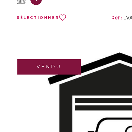
commodités recherchées : commerces, boulangerie, bus (ligne
desservant les 2 facultés de Jacob et du Bourget), école primair
stade. La voie verte vous permettra de traverser la ville en vélo
Réf :
LV
SÉLECTIONNER
piste cyclable. La distribution de l'appartement est IDEALE p
de 5 ou pour UN INVESTISSEMENT LOCATIF EN CO
ETUDIANTE.
VENDU
VOIR LE B