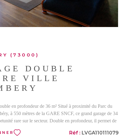
RY (73000)
AGE DOUBLE
RE VILLE
MBERY
ouble en profondeur de 36 m² Situé à proximité du Parc du
éry, à 550 mètres de la GARE SNCF, ce grand garage de 34
rtunité rare sur le secteur. Double en profondeur, il permet de
hicules en enfilade. Surface : 34 m² Double en profondeur
Réf :
LVGA110111079
NNER
ée. Charges de copropriété 18 euros/mois.