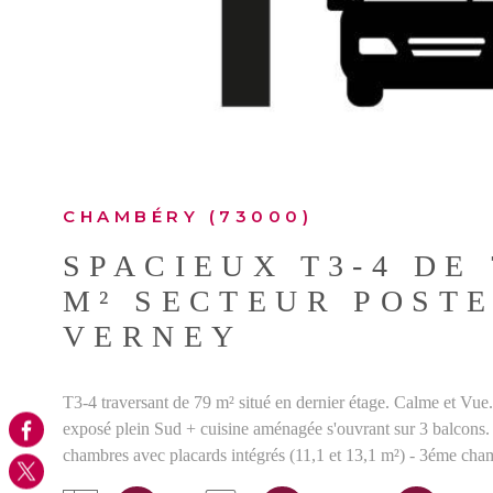
CHAMBÉRY (73000)
SPACIEUX T3-4 DE 
M² SECTEUR POST
VERNEY
T3-4 traversant de 79 m² situé en dernier étage. Calme et Vue
exposé plein Sud + cuisine aménagée s'ouvrant sur 3 balcons. 
chambres avec placards intégrés (11,1 et 13,1 m²) - 3éme cha
Salle de bains ajourée - WC séparés. Vaste parking commun