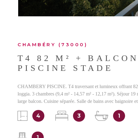
CHAMBÉRY (73000)
T4 82 M² + BALCO
PISCINE STADE
CHAMBERY PISCINE. T4 traversant et lumineux offrant 82 
loggia. 3 chambres (9,4 m² - 14,57 m² - 12,17 m²). Séjour 19 
large balcon. Cuisine séparée. Salle de bains avec baignoire 
récent. Chauffage URBAIN avec répartiteurs - éléctricité rén
4
3
1
vitrage. Grande cave de 7,5 m² au sous-sol. Charges : 233 eu
chauffage Taxe Foncière raisonnable (1117 euros). L'avis de 
immobilier : Le SECTEUR GAMBETTA COMTE VERT offren
1