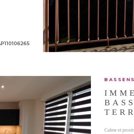
in : 169
étage (sans
ant un espace
 m². Les
ité des lieux.
2 pas de la
AP110106265
néficierez de
 gare SNCF,
Louise de Savoie
risques auxquels
BASSENS
IMM
BASS
TERR
Calme et proxi