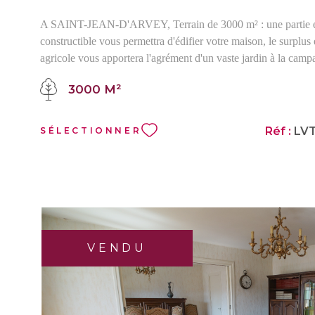
A SAINT-JEAN-D'ARVEY, Terrain de 3000 m² : une partie 
constructible vous permettra d'édifier votre maison, le surplus
agricole vous apportera l'agrément d'un vaste jardin à la cam
terrain, proche du centre, permet un accés aisé aux commodité
3000 M²
commune : école, commerces, restaurant, bus... L'avis de l'age
Situé à 7 minutes de SAINT-LABAN-LEYSSE, ce terrain vou
cadre de vie campagnard et verdoyant ainsi qu'une fraicheur t
Réf :
LVT
SÉLECTIONNER
en été. Nous vous remercions de nous envoyer un mail avec 
afin que nous puissions vous rappeler à compter du 1er septem
retour de congés.
VENDU