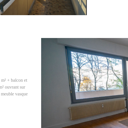
périphérique.
N
m² + balcon et
m² ouvrant sur
et meuble vasque
VO
ovée - double
ros/mois
l'agent
t toutes les