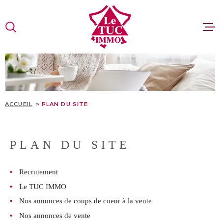
Aller
Aller
Aller
Aller
à
à
au
au
:
la
menu
contenu
VOTRE
recherche
principal
RECHERCHE
VENTES
TYPE
D'OFFRE
VENTE
LOCATI
ACCUEIL
PLAN DU SITE
TYPE
DE
ESTIMA
TYPE DE BIEN
BIEN
PLAN DU SITE
PAYS
RECRUT
PAYS
Recrutement
CONTAC
VILLE
Le TUC IMMO
Nos annonces de coups de coeur à la vente
SITE GR
Nos annonces de vente
Budget